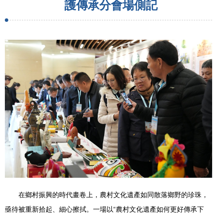
護傳承分會場側記
在鄉村振興的時代畫卷上，農村文化遺產如同散落鄉野的珍珠，
亟待被重新拾起、細心擦拭。一場以“農村文化遺產如何更好傳承下