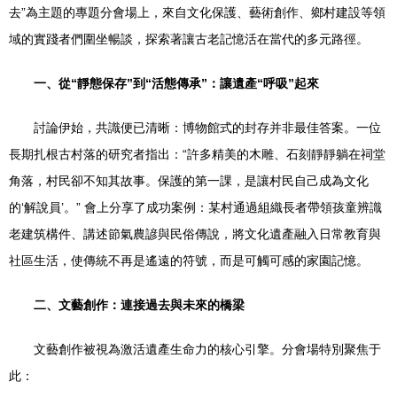
去”為主題的專題分會場上，來自文化保護、藝術創作、鄉村建設等領
域的實踐者們圍坐暢談，探索著讓古老記憶活在當代的多元路徑。
一、從“靜態保存”到“活態傳承”：讓遺產“呼吸”起來
討論伊始，共識便已清晰：博物館式的封存并非最佳答案。一位
長期扎根古村落的研究者指出：“許多精美的木雕、石刻靜靜躺在祠堂
角落，村民卻不知其故事。保護的第一課，是讓村民自己成為文化
的‘解說員’。” 會上分享了成功案例：某村通過組織長者帶領孩童辨識
老建筑構件、講述節氣農諺與民俗傳說，將文化遺產融入日常教育與
社區生活，使傳統不再是遙遠的符號，而是可觸可感的家園記憶。
二、文藝創作：連接過去與未來的橋梁
文藝創作被視為激活遺產生命力的核心引擎。分會場特別聚焦于
此：