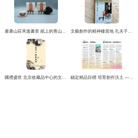
避暑山莊夾進書里 紙上的青山與流年
文藝創作的精神棲居地 孔夫子舊書網愛心文藝書屋尋訪記
國禮盛世 北京收藏品中心的文化薪火與文藝創作的當代使命
錨定精品目標 培育創作沃土 ——江蘇局推動文藝創作與高質量發展紀實