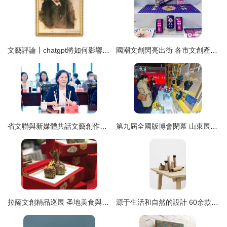
文藝評論丨chatgpt將如何影響藝術創作 看看那些可計算與不可計算的
國潮文創閃亮出街 各市文創產品齊聚文旅博覽會，文藝創作綻放新活力
省文聯與新媒體共話文藝創作新篇章——何穎一行赴安徽新媒體集團交流紀實
第九屆全國版博會閉幕 山東展區實力圈粉成果豐碩
拉薩文創精品巡展 圣地美食與文藝創作共舞老門東
源于生活和自然的設計 60余款家居用品的原創首發之旅