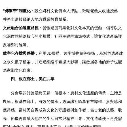
“傳幫帶”制度化
：設立鄉村文化傳承人津貼，鼓勵老藝人收徒授藝，
并將非遺技藝納入地方職業教育體系。
文旅融合的適度路徑
：警惕過度商業化對文化本真的侵蝕，倡導以文
化深度體驗為核心的小規模、社區主導的旅游模式，讓文化遺產保護
反哺鄉村經濟。
數字化存檔與傳播
：利用3D掃描、數字博物館等技術，為瀕危遺產建
立永久數字檔案，并通過網絡平臺擴大影響，讓散居各地的游子也能
為家鄉文化自豪。
四、根在鄉土，美在共享
分會場的討論最終回歸一個根本：農村文化遺產的傳承，主體是
農民，根基在鄉土。有效的傳承，必須讓社區享有主導權、參與感和
獲得感。當村民自覺成為文化的守護者與創作者，當古老的技藝、歌
謠、節慶再度融入他們的生活日常與精神世界，文化遺產便不再是需