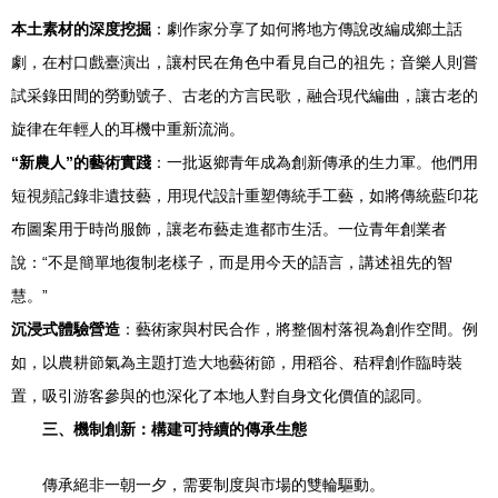
本土素材的深度挖掘
：劇作家分享了如何將地方傳說改編成鄉土話
劇，在村口戲臺演出，讓村民在角色中看見自己的祖先；音樂人則嘗
試采錄田間的勞動號子、古老的方言民歌，融合現代編曲，讓古老的
旋律在年輕人的耳機中重新流淌。
“新農人”的藝術實踐
：一批返鄉青年成為創新傳承的生力軍。他們用
短視頻記錄非遺技藝，用現代設計重塑傳統手工藝，如將傳統藍印花
布圖案用于時尚服飾，讓老布藝走進都市生活。一位青年創業者
說：“不是簡單地復制老樣子，而是用今天的語言，講述祖先的智
慧。”
沉浸式體驗營造
：藝術家與村民合作，將整個村落視為創作空間。例
如，以農耕節氣為主題打造大地藝術節，用稻谷、秸稈創作臨時裝
置，吸引游客參與的也深化了本地人對自身文化價值的認同。
三、機制創新：構建可持續的傳承生態
傳承絕非一朝一夕，需要制度與市場的雙輪驅動。